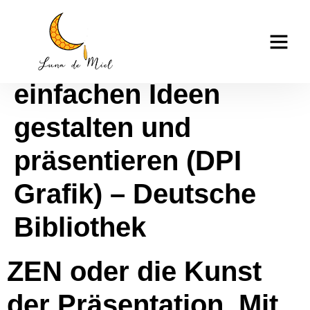
ZEN oder die Kunst
casino tk999
der Präsentation. Mit
einfachen Ideen
gestalten und
präsentieren (DPI
Grafik) – Deutsche
Bibliothek
ZEN oder die Kunst
der Präsentation. Mit