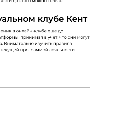
вести до этого можно только
уальном клубе Кент
ения в онлайн-клубе еще до
тформы, принимая в учет, что они могут
ма. Внимательно изучить правила
 текущей программой лояльности.