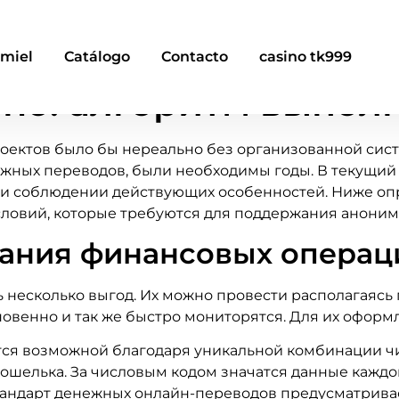
 денежные операции
miel
Catálogo
Contacto
casino tk999
ино: алгоритм выпол
оектов было бы нереально без организованной сис
жных переводов, были необходимы годы. В текущий
ри соблюдении действующих особенностей. Ниже оп
словий, которые требуются для поддержания анони
вания финансовых операц
 несколько выгод. Их можно провести располагаясь 
венно и так же быстро мониторятся. Для их оформ
тся возможной благодаря уникальной комбинации чи
ошелька. За числовым кодом значатся данные каждог
андарт денежных онлайн-переводов предусматрива