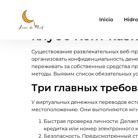
Своевременные
Inicio
Hidro
клубе Кент каз
Существование развлекательных веб-пр
организовать конфиденциальность дене
переживать за собственные средства п
методы. Выявим список обязательных у
Три главных требо
У виртуальных денежных переводов есть
местоположению. Они выполняются мгно
Быстрая проверка личности. Делае
кредитка или номер электронного к
Безопасность. Предусмотренный ст