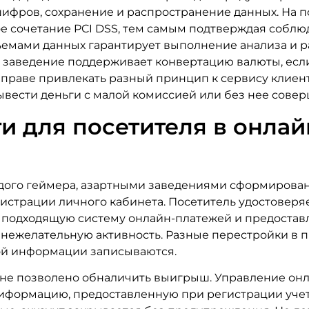
фров, сохранение и распространение данных. На п
 сочетание PCI DSS, тем самым подтверждая соблюд
емами данных гарантирует выполнение анализа и р
 заведение поддерживает конвертацию валюты, если
раве привлекать разный принцип к сервису клиен
вести деньги с малой комиссией или без нее совер
и для посетителя в онлай
дого геймера, азартными заведениями сформирована
гистрации личного кабинета. Посетитель удостоверя
подходящую систему онлайн-платежей и предоставля
нежелательную активность. Разные перестройки в п
ой информации записываются.
 не позволено обналичить выигрыш. Управление о
иформацию, предоставленную при регистрации учетн