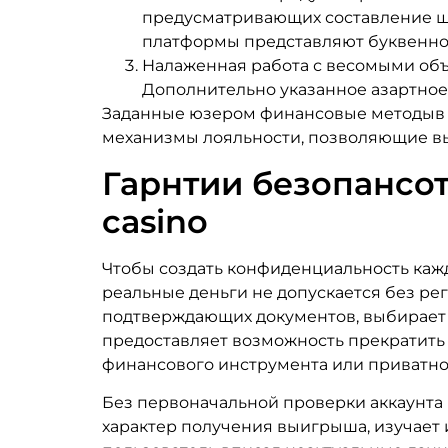
предусматривающих составление ши
платформы представляют буквенное
Налаженная работа с весомыми объ
Дополнительно указанное азартное
Заданные юзером финансовые методыв п
механизмы лояльности, позволяющие вы
Гарнтии безопансот
casino
Чтобы создать конфиденциальность каж
реальные деньги не допускается без ре
подтверждающих документов, выбирает 
предоставляет возможность прекратить 
финансового инструмента или приватн
Без первоначальной проверки аккаунта
характер получения выигрыша, изучает 