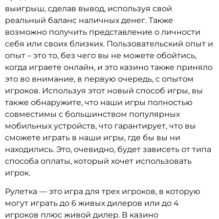
выигрыш, сделав вывод, используя свой
реальный баланс наличных денег. Также
возможно получить представление о личности
себя или своих близких. Пользовательский опыт и
опыт – это то, без чего вы не можете обойтись,
когда играете онлайн, и это казино также приняло
это во внимание, в первую очередь, с опытом
игроков. Используя этот новый способ игры, вы
также обнаружите, что наши игры полностью
совместимы с большинством популярных
мобильных устройств, что гарантирует, что вы
сможете играть в наши игры, где бы вы ни
находились. Это, очевидно, будет зависеть от типа
способа оплаты, который хочет использовать
игрок.
Рулетка — это игра для трех игроков, в которую
могут играть до 6 живых дилеров или до 4
игроков плюс живой дилер. В казино