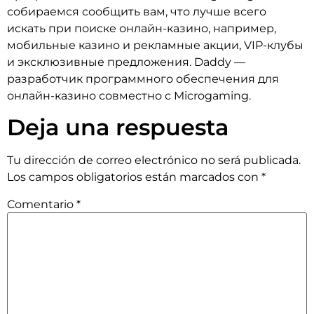
собираемся сообщить вам, что лучше всего
искать при поиске онлайн-казино, например,
мобильные казино и рекламные акции, VIP-клубы
и эксклюзивные предложения. Daddy —
разработчик программного обеспечения для
онлайн-казино совместно с Microgaming.
Deja una respuesta
Tu dirección de correo electrónico no será publicada.
Los campos obligatorios están marcados con
*
Comentario
*