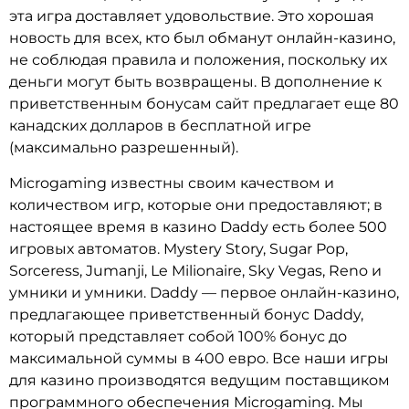
эта игра доставляет удовольствие. Это хорошая
новость для всех, кто был обманут онлайн-казино,
не соблюдая правила и положения, поскольку их
деньги могут быть возвращены. В дополнение к
приветственным бонусам сайт предлагает еще 80
канадских долларов в бесплатной игре
(максимально разрешенный).
Microgaming известны своим качеством и
количеством игр, которые они предоставляют; в
настоящее время в казино Daddy есть более 500
игровых автоматов. Mystery Story, Sugar Pop,
Sorceress, Jumanji, Le Milionaire, Sky Vegas, Reno и
умники и умники. Daddy — первое онлайн-казино,
предлагающее приветственный бонус Daddy,
который представляет собой 100% бонус до
максимальной суммы в 400 евро. Все наши игры
для казино производятся ведущим поставщиком
программного обеспечения Microgaming. Мы