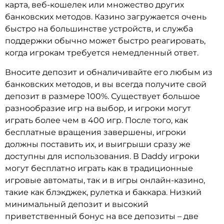
карта, веб-кошелек или множество других
банковских методов. Казино загружается очень
быстро на большинстве устройств, и служба
поддержки обычно может быстро реагировать,
когда игрокам требуется немедленный ответ.
Вносите депозит и обналичивайте его любым из
банковских методов, и вы всегда получите свой
депозит в размере 100%. Существует большое
разнообразие игр на выбор, и игроки могут
играть более чем в 400 игр. После того, как
бесплатные вращения завершены, игроки
должны поставить их, и выигрыши сразу же
доступны для использования. В Daddy игроки
могут бесплатно играть как в традиционные
игровые автоматы, так и в игры онлайн-казино,
такие как блэкджек, рулетка и баккара. Низкий
минимальный депозит и высокий
приветственный бонус на все депозиты – две