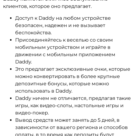
клиентов, которое оно предлагает.
Доступ к Daddy на любом устройстве
безопасен, надежен и не вызывает
беспокойства.
Присоединяйтесь к веселью со своим
мобильным устройством и играйте в
движении с мобильным приложением
Daddy.
Это предлагает эксклюзивные очки, которые
можно конвертировать в более крупные
депозитные бонусы, которые можно
использовать в Daddy.
Daddy ничем не отличается, предлагая такие
игры, как видео-слоты, настольные игры и
видео-покер.
Вывод средств может занять до 5 дней, в
зависимости от вашего региона и способов
оплаты, в то время как депозиты будут