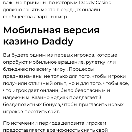
важные причины, по которым Daddy Casino
должно занять место в сердцах онлайн-
сообщества азартных игр.
Мобильная версия
казино Daddy
Вы будете одним из первых игроков, которые
опробуют мобильное вращение, рулетку или
блэкджек; по всему миру!. Процессы
предназначены не только для того, чтобы игроки
получили отличный опыт, но и для того, чтобы все,
что игрок дает онлайн, было безопасным и
надежным. Казино Зодиак предлагает 3
бездепозитных бонуса, чтобы пригласить новых
игроков посетить сайт.
По истечении периода депозита игрокам
предоставляется возможность снять свой