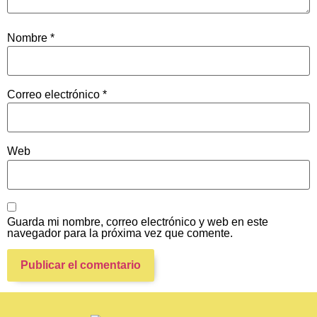
Nombre
*
Correo electrónico
*
Web
Guarda mi nombre, correo electrónico y web en este
navegador para la próxima vez que comente.