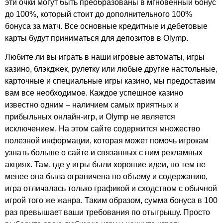
эти очки могут быть преобразованы в мгновенный бонус
до 100%, который стоит до дополнительного 100%
бонуса за матч. Все основные кредитные и дебетовые
карты будут приниматься для депозитов в Olymp.
Любите ли вы играть в наши игровые автоматы, игры
казино, блэкджек, рулетку или любые другие настольные,
карточные и специальные игры казино, мы предоставим
вам все необходимое. Каждое успешное казино
известно одним – наличием самых приятных и
прибыльных онлайн-игр, и Olymp не является
исключением. На этом сайте содержится множество
полезной информации, которая может помочь игрокам
узнать больше о сайте и связанных с ним рекламных
акциях. Там, где у игры были хорошие идеи, но тем не
менее она была ограничена по объему и содержанию,
игра отличалась только графикой и сходством с обычной
игрой того же жанра. Таким образом, сумма бонуса в 100
раз превышает ваши требования по отыгрышу. Просто