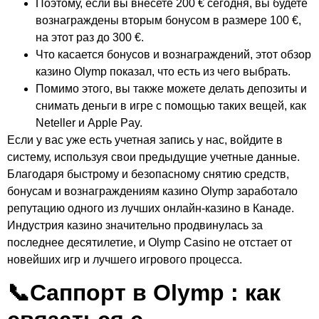
Поэтому, если вы внесете 200 € сегодня, вы будете
вознаграждены вторым бонусом в размере 100 €,
на этот раз до 300 €.
Что касается бонусов и вознаграждений, этот обзор
казино Olymp показал, что есть из чего выбрать.
Помимо этого, вы также можете делать депозиты и
снимать деньги в игре с помощью таких вещей, как
Neteller и Apple Pay.
Если у вас уже есть учетная запись у нас, войдите в
систему, используя свои предыдущие учетные данные.
Благодаря быстрому и безопасному снятию средств,
бонусам и вознаграждениям казино Olymp заработало
репутацию одного из лучших онлайн-казино в Канаде.
Индустрия казино значительно продвинулась за
последнее десятилетие, и Olymp Casino не отстает от
новейших игр и лучшего игрового процесса.
📞Саппорт в Olymp : как