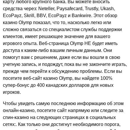
карту любого крупного банка. Вы можете вносить
средства через: Neteller, Paysafecard, Trustly, Ukash,
EcoPayz, Skrill, BBV, EcoPayz и Bankwire. Этот обзор
казино Olymp показал, что то, насколько легко или
сложно связаться со специалистом службы поддержки
клиентов, имеет решающее значение для вашего
игрового опыта. Веб-страница Olymp НЕ будет иметь
доступа к каким-либо вашим личным данным. Они
помогут вам с решением, даже если вы вошли в свою
учетную запись, и подождут, пока вы не закончите играть,
прежде чем перейти к обсуждению проблемы. Если вы
посетите веб-сайт казино Olymp, вы найдете 100%
супер-бонус до 400 канадских долларов для новых
игроков.
Чтобы увидеть самую последнюю информацию об этом
онлайн-казино, посетите сайт напрямую или следите за
спин-казино на следующих страницах в социальных
сетях:. Как только они достигнут необходимого порога,