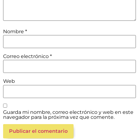
Nombre
*
Correo electrónico
*
Web
Guarda mi nombre, correo electrónico y web en este
navegador para la próxima vez que comente.