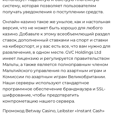
систему, которая позволяет пользователям
получать уведомления о поступлении средств.
Онлайн-казино такое же унылое, как и настольная
версия, что не может быть хорошо для любого
казино. Добавьте к этому всеобъемлющий раздел
ставок, дополненный ставками на спорт и ставки
на киберспорт, и у вас есть все, что вам нужно для
развлечения, в одном месте. GVC Holdings Ltd
имеет лицензию и регулируется правительством
Мальты, а также является полноправным членом
Мальтийского управления по азартным играм и
Комиссии по азартным играм Великобритании.
Наши серверы используют стандартное
программное обеспечение брандмауэра и SSL-
шифрование, чтобы предотвратить
компрометацию нашего сервера.
Промокод Betway Casino, Leibster «Instant Cash»