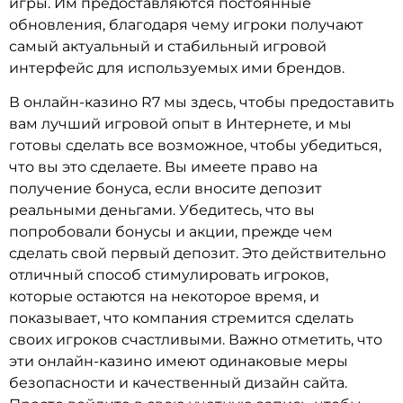
игры. Им предоставляются постоянные
обновления, благодаря чему игроки получают
самый актуальный и стабильный игровой
интерфейс для используемых ими брендов.
В онлайн-казино R7 мы здесь, чтобы предоставить
вам лучший игровой опыт в Интернете, и мы
готовы сделать все возможное, чтобы убедиться,
что вы это сделаете. Вы имеете право на
получение бонуса, если вносите депозит
реальными деньгами. Убедитесь, что вы
попробовали бонусы и акции, прежде чем
сделать свой первый депозит. Это действительно
отличный способ стимулировать игроков,
которые остаются на некоторое время, и
показывает, что компания стремится сделать
своих игроков счастливыми. Важно отметить, что
эти онлайн-казино имеют одинаковые меры
безопасности и качественный дизайн сайта.