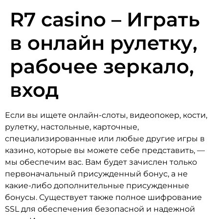
R7 casino – Играть
в онлайн рулетку,
рабочее зеркало,
вход
Если вы ищете онлайн-слоты, видеопокер, кости,
рулетку, настольные, карточные,
специализированные или любые другие игры в
казино, которые вы можете себе представить, —
мы обеспечим вас. Вам будет зачислен только
первоначальный присужденный бонус, а не
какие-либо дополнительные присужденные
бонусы. Существует также полное шифрование
SSL для обеспечения безопасной и надежной