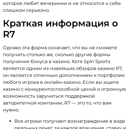
которое любит вечеринки и не относится к себе
слишком серьезно.
Краткая информация о
R7
Однако эта форма означает, что вы не сможете
получить столько же, сколько другие формы
получения бонуса в казино. Хотя Spin Sports
является одним из новейших обзоров казино R7,
он является отличным дополнением к портфолио
любого игрока в онлайн-казино. Если вы ищете
казино с конкурентоспособной ценой и огромную
возможность заручиться поддержкой
авторитетной компании, R7 — это то, что вам
нужно.
Все игроки получают вознаграждение в виде
реальных денег за каждое вращение, ставку и