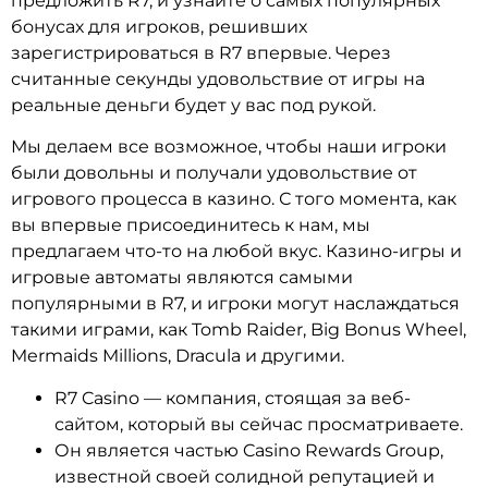
предложить R7, и узнайте о самых популярных
бонусах для игроков, решивших
зарегистрироваться в R7 впервые. Через
считанные секунды удовольствие от игры на
реальные деньги будет у вас под рукой.
Мы делаем все возможное, чтобы наши игроки
были довольны и получали удовольствие от
игрового процесса в казино. С того момента, как
вы впервые присоединитесь к нам, мы
предлагаем что-то на любой вкус. Казино-игры и
игровые автоматы являются самыми
популярными в R7, и игроки могут наслаждаться
такими играми, как Tomb Raider, Big Bonus Wheel,
Mermaids Millions, Dracula и другими.
R7 Casino — компания, стоящая за веб-
сайтом, который вы сейчас просматриваете.
Он является частью Casino Rewards Group,
известной своей солидной репутацией и