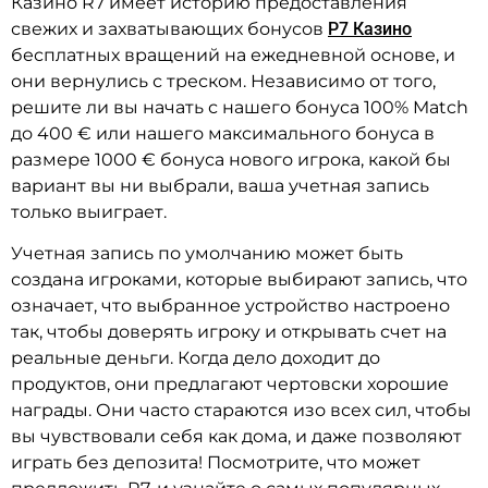
Казино R7 имеет историю предоставления
свежих и захватывающих бонусов
Р7 Казино
бесплатных вращений на ежедневной основе, и
они вернулись с треском. Независимо от того,
решите ли вы начать с нашего бонуса 100% Match
до 400 € или нашего максимального бонуса в
размере 1000 € бонуса нового игрока, какой бы
вариант вы ни выбрали, ваша учетная запись
только выиграет.
Учетная запись по умолчанию может быть
создана игроками, которые выбирают запись, что
означает, что выбранное устройство настроено
так, чтобы доверять игроку и открывать счет на
реальные деньги. Когда дело доходит до
продуктов, они предлагают чертовски хорошие
награды. Они часто стараются изо всех сил, чтобы
вы чувствовали себя как дома, и даже позволяют
играть без депозита! Посмотрите, что может