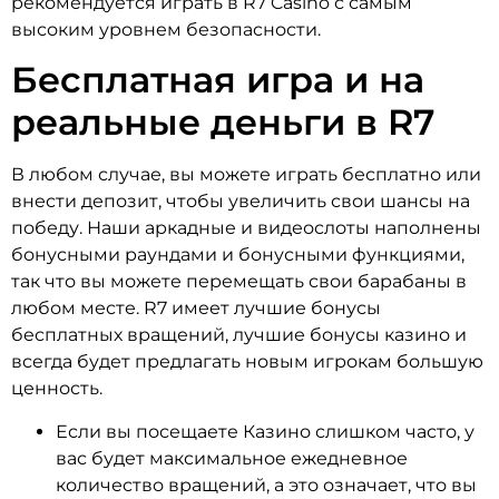
рекомендуется играть в R7 Casino с самым
высоким уровнем безопасности.
Бесплатная игра и на
реальные деньги в R7
В любом случае, вы можете играть бесплатно или
внести депозит, чтобы увеличить свои шансы на
победу. Наши аркадные и видеослоты наполнены
бонусными раундами и бонусными функциями,
так что вы можете перемещать свои барабаны в
любом месте. R7 имеет лучшие бонусы
бесплатных вращений, лучшие бонусы казино и
всегда будет предлагать новым игрокам большую
ценность.
Если вы посещаете Казино слишком часто, у
вас будет максимальное ежедневное
количество вращений, а это означает, что вы