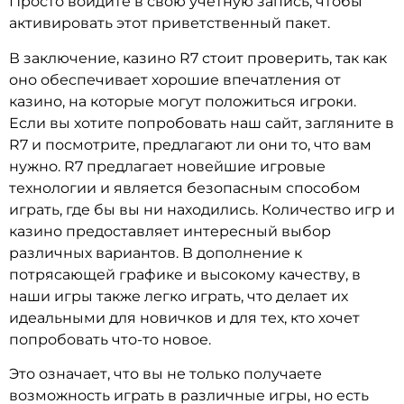
Просто войдите в свою учетную запись, чтобы
активировать этот приветственный пакет.
В заключение, казино R7 стоит проверить, так как
оно обеспечивает хорошие впечатления от
казино, на которые могут положиться игроки.
Если вы хотите попробовать наш сайт, загляните в
R7 и посмотрите, предлагают ли они то, что вам
нужно. R7 предлагает новейшие игровые
технологии и является безопасным способом
играть, где бы вы ни находились. Количество игр и
казино предоставляет интересный выбор
различных вариантов. В дополнение к
потрясающей графике и высокому качеству, в
наши игры также легко играть, что делает их
идеальными для новичков и для тех, кто хочет
попробовать что-то новое.
Это означает, что вы не только получаете
возможность играть в различные игры, но есть