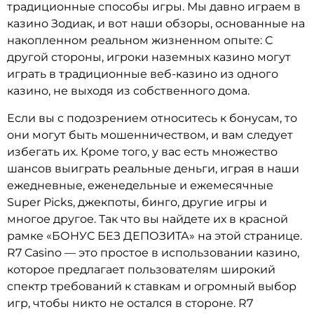
традиционные способы игры. Мы давно играем в
казино Зодиак, и вот наши обзоры, основанные на
накопленном реальном жизненном опыте: С
другой стороны, игроки наземных казино могут
играть в традиционные веб-казино из одного
казино, не выходя из собственного дома.
Если вы с подозрением относитесь к бонусам, то
они могут быть мошенничеством, и вам следует
избегать их. Кроме того, у вас есть множество
шансов выиграть реальные деньги, играя в наши
ежедневные, еженедельные и ежемесячные
Super Picks, джекпоты, бинго, другие игры и
многое другое. Так что вы найдете их в красной
рамке «БОНУС БЕЗ ДЕПОЗИТА» на этой странице.
R7 Casino — это простое в использовании казино,
которое предлагает пользователям широкий
спектр требований к ставкам и огромный выбор
игр, чтобы никто не остался в стороне. R7