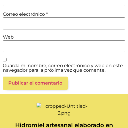
Correo electrónico
*
Web
Guarda mi nombre, correo electrónico y web en este
navegador para la próxima vez que comente.
Hidromiel artesanal elaborado en