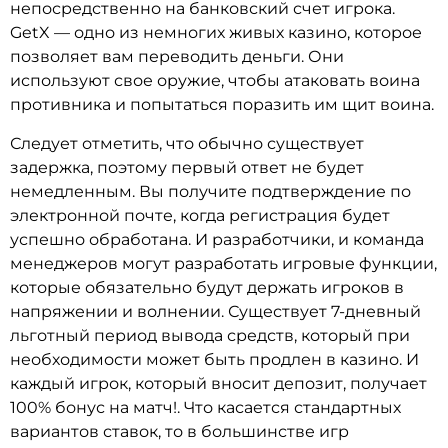
непосредственно на банковский счет игрока.
GetX — одно из немногих живых казино, которое
позволяет вам переводить деньги. Они
используют свое оружие, чтобы атаковать воина
противника и попытаться поразить им щит воина.
Следует отметить, что обычно существует
задержка, поэтому первый ответ не будет
немедленным. Вы получите подтверждение по
электронной почте, когда регистрация будет
успешно обработана. И разработчики, и команда
менеджеров могут разработать игровые функции,
которые обязательно будут держать игроков в
напряжении и волнении. Существует 7-дневный
льготный период вывода средств, который при
необходимости может быть продлен в казино. И
каждый игрок, который вносит депозит, получает
100% бонус на матч!. Что касается стандартных
вариантов ставок, то в большинстве игр