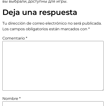
вы выбрали, доступны для игры.
Deja una respuesta
Tu dirección de correo electrónico no será publicada.
Los campos obligatorios están marcados con
*
Comentario
*
Nombre
*