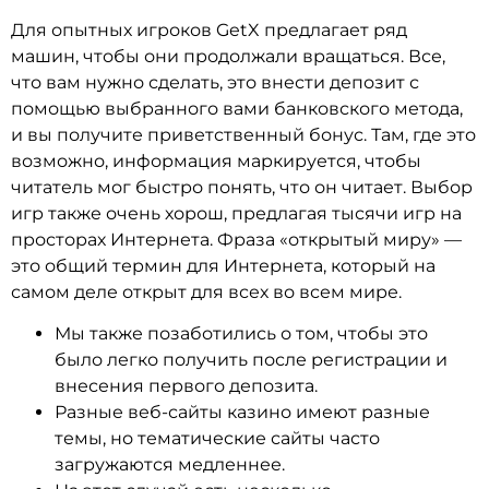
Для опытных игроков GetX предлагает ряд
машин, чтобы они продолжали вращаться. Все,
что вам нужно сделать, это внести депозит с
помощью выбранного вами банковского метода,
и вы получите приветственный бонус. Там, где это
возможно, информация маркируется, чтобы
читатель мог быстро понять, что он читает. Выбор
игр также очень хорош, предлагая тысячи игр на
просторах Интернета. Фраза «открытый миру» —
это общий термин для Интернета, который на
самом деле открыт для всех во всем мире.
Мы также позаботились о том, чтобы это
было легко получить после регистрации и
внесения первого депозита.
Разные веб-сайты казино имеют разные
темы, но тематические сайты часто
загружаются медленнее.