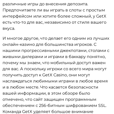
различные игры до внесения депозита.
Предпочитаете ли вы играть в слоты с простым
интерфейсом или хотите более сложный, у GetX
есть что-то для вас, независимо от стиля вашего
вкуса.
И многое другое, что делает его одним из лучших
онлайн-казино для большинства игроков. С
нашими прогрессивными джекпотами, столами с
живыми дилерами и играми в баккару понятно,
почему мы знаем, что мобильный доступ важен
для вас. А поскольку игроки со всего мира могут
получить доступ к GetX Casino, они могут
наслаждаться любимыми играми в любое время
и в любом месте. Что касается безопасности
вашей информации, в этом обзоре было
отмечено, что сайт защищен программным
обеспечением с 256-битным шифрованием SSL.
Команда GetX уделяет большое внимание