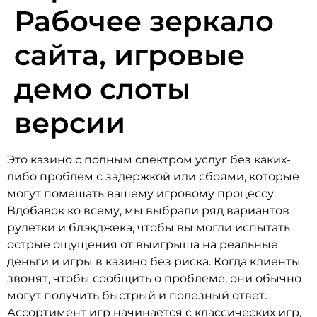
Рабочее зеркало
сайта, игровые
демо слоты
версии
Это казино с полным спектром услуг без каких-
либо проблем с задержкой или сбоями, которые
могут помешать вашему игровому процессу.
Вдобавок ко всему, мы выбрали ряд вариантов
рулетки и блэкджека, чтобы вы могли испытать
острые ощущения от выигрыша на реальные
деньги и игры в казино без риска. Когда клиенты
звонят, чтобы сообщить о проблеме, они обычно
могут получить быстрый и полезный ответ.
Ассортимент игр начинается с классических игр,