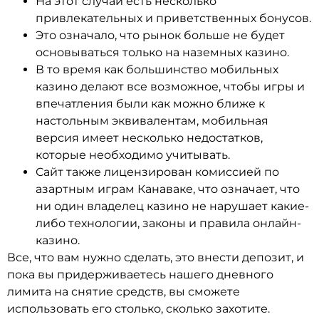
На этот случай есть несколько
привлекательных и приветственных бонусов.
Это означало, что рынок больше не будет
основываться только на наземных казино.
В то время как большинство мобильных
казино делают все возможное, чтобы игры и
впечатления были как можно ближе к
настольным эквивалентам, мобильная
версия имеет несколько недостатков,
которые необходимо учитывать.
Сайт также лицензирован комиссией по
азартным играм Канаваке, что означает, что
ни один владелец казино не нарушает какие-
либо технологии, законы и правила онлайн-
казино.
Все, что вам нужно сделать, это внести депозит, и
пока вы придерживаетесь нашего дневного
лимита на снятие средств, вы сможете
использовать его столько, сколько захотите.