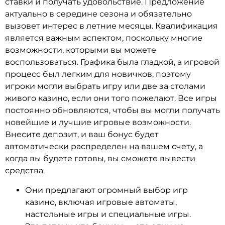
ставки и получать удовольствие. Предложение
актуально в середине сезона и обязательно
вызовет интерес в летние месяцы. Квалификация
является важным аспектом, поскольку многие
возможности, которыми вы можете
воспользоваться. Графика была гладкой, а игровой
процесс был легким для новичков, поэтому
игроки могли выбрать игру или две за столами
живого казино, если они того пожелают. Все игры
постоянно обновляются, чтобы вы могли получать
новейшие и лучшие игровые возможности.
Внесите депозит, и ваш бонус будет
автоматически распределен на вашем счету, а
когда вы будете готовы, вы сможете вывести
средства.
Они предлагают огромный выбор игр
казино, включая игровые автоматы,
настольные игры и специальные игры.