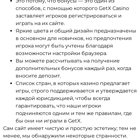
Это потому, что бонусы — это один из
способов, с помощью которого GetX Casino
заставляет игроков регистрироваться и
играть на их сайте.
Яркие цвета и общий дизайн предназначены
в основном для новичков, но предпочтения
игрока могут быть учтены благодаря
возможности настройки браузера.
Вы можете рассчитывать на получение
дополнительных бонусов каждый раз, когда
вносите депозит.
Список стран, в которых казино предлагает
игры, строго поддерживается и утверждается
каждой юрисдикцией, чтобы всегда
гарантировать, что наши игроки
подчиняются одним и тем же правилам, где
бы они ни играли в GetX.
Сам сайт имеет чистую и простую эстетику; тем не
менее, мы обнаружили некоторые странности.