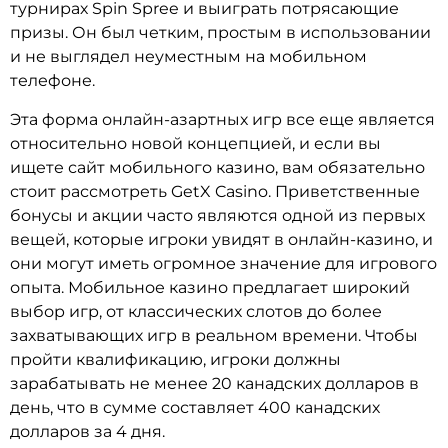
турнирах Spin Spree и выиграть потрясающие
призы. Он был четким, простым в использовании
и не выглядел неуместным на мобильном
телефоне.
Эта форма онлайн-азартных игр все еще является
относительно новой концепцией, и если вы
ищете сайт мобильного казино, вам обязательно
стоит рассмотреть GetX Casino. Приветственные
бонусы и акции часто являются одной из первых
вещей, которые игроки увидят в онлайн-казино, и
они могут иметь огромное значение для игрового
опыта. Мобильное казино предлагает широкий
выбор игр, от классических слотов до более
захватывающих игр в реальном времени. Чтобы
пройти квалификацию, игроки должны
зарабатывать не менее 20 канадских долларов в
день, что в сумме составляет 400 канадских
долларов за 4 дня.