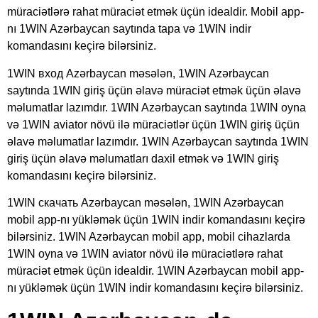
müraciətlərə rahat müraciət etmək üçün idealdir. Mobil app-
nı 1WIN Azərbaycan saytında tapa və 1WIN indir
komandasını keçirə bilərsiniz.
1WIN вход Azərbaycan məsələn, 1WIN Azərbaycan
saytında 1WIN giriş üçün əlavə müraciət etmək üçün əlavə
məlumatlar lazımdır. 1WIN Azərbaycan saytında 1WIN oyna
və 1WIN aviator növü ilə müraciətlər üçün 1WIN giriş üçün
əlavə məlumatlar lazımdır. 1WIN Azərbaycan saytında 1WIN
giriş üçün əlavə məlumatları daxil etmək və 1WIN giriş
komandasını keçirə bilərsiniz.
1WIN скачать Azərbaycan məsələn, 1WIN Azərbaycan
mobil app-nı yükləmək üçün 1WIN indir komandasını keçirə
bilərsiniz. 1WIN Azərbaycan mobil app, mobil cihazlarda
1WIN oyna və 1WIN aviator növü ilə müraciətlərə rahat
müraciət etmək üçün idealdir. 1WIN Azərbaycan mobil app-
nı yükləmək üçün 1WIN indir komandasını keçirə bilərsiniz.