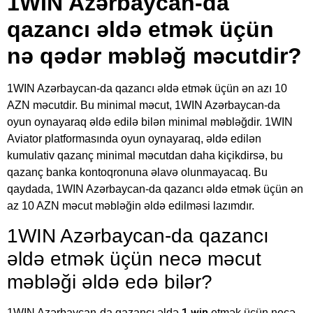
1WIN Azərbaycan-da
qazancı əldə etmək üçün
nə qədər məbləğ məcutdir?
1WIN Azərbaycan-da qazancı əldə etmək üçün ən azı 10
AZN məcutdir. Bu minimal məcut, 1WIN Azərbaycan-da
oyun oynayaraq əldə edilə bilən minimal məbləğdir. 1WIN
Aviator platformasında oyun oynayaraq, əldə edilən
kumulativ qazanç minimal məcutdan daha kiçikdirsə, bu
qazanç banka kontoqronuna əlavə olunmayacaq. Bu
qaydada, 1WIN Azərbaycan-da qazancı əldə etmək üçün ən
az 10 AZN məcut məbləğin əldə edilməsi lazımdır.
1WIN Azərbaycan-da qazancı
əldə etmək üçün necə məcut
məbləği əldə edə bilər?
1 win
1WIN Azərbaycan-da qazancı əldə
etmək üçün necə