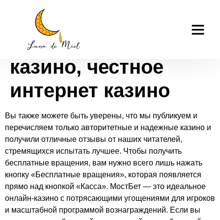
МостБет топ казино
casino tk999
| Вход в онлайн
казино, честное
интернет казино
Вы также можете быть уверены, что мы публикуем и
перечисляем только авторитетные и надежные казино и
получили отличные отзывы от наших читателей,
стремящихся испытать лучшее. Чтобы получить
бесплатные вращения, вам нужно всего лишь нажать
кнопку «Бесплатные вращения», которая появляется
прямо над кнопкой «Касса». МостБет — это идеальное
онлайн-казино с потрясающими угощениями для игроков
и масштабной программой вознаграждений. Если вы