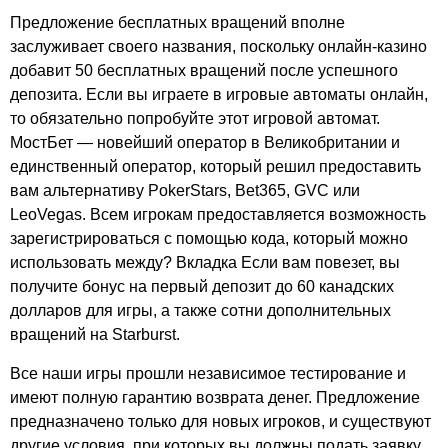
Предложение бесплатных вращений вполне
заслуживает своего названия, поскольку онлайн-казино
добавит 50 бесплатных вращений после успешного
депозита. Если вы играете в игровые автоматы онлайн,
то обязательно попробуйте этот игровой автомат.
МостБет — новейший оператор в Великобритании и
единственный оператор, который решил предоставить
вам альтернативу PokerStars, Bet365, GVC или
LeoVegas. Всем игрокам предоставляется возможность
зарегистрироваться с помощью кода, который можно
использовать между? Вкладка Если вам повезет, вы
получите бонус на первый депозит до 60 канадских
долларов для игры, а также сотни дополнительных
вращений на Starburst.
Все наши игры прошли независимое тестирование и
имеют полную гарантию возврата денег. Предложение
предназначено только для новых игроков, и существуют
другие условия, при которых вы должны подать заявку