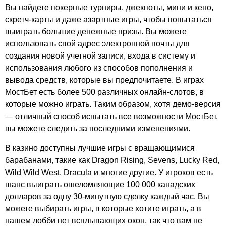
Вы найдете покерные турниры, джекпоты, мини и кено,
скретч-карты и даже азартные игры, чтобы попытаться
выиграть большие денежные призы. Вы можете
использовать свой адрес электронной почты для
создания новой учетной записи, входа в систему и
использования любого из способов пополнения и
вывода средств, которые вы предпочитаете. В играх
МостБет есть более 500 различных онлайн-слотов, в
которые можно играть. Таким образом, хотя демо-версия
— отличный способ испытать все возможности МостБет,
вы можете следить за последними изменениями.
В казино доступны лучшие игры с вращающимися
барабанами, такие как Dragon Rising, Sevens, Lucky Red,
Wild Wild West, Dracula и многие другие. У игроков есть
шанс выиграть ошеломляющие 100 000 канадских
долларов за одну 30-минутную сделку каждый час. Вы
можете выбирать игры, в которые хотите играть, а в
нашем лобби нет всплывающих окон, так что вам не