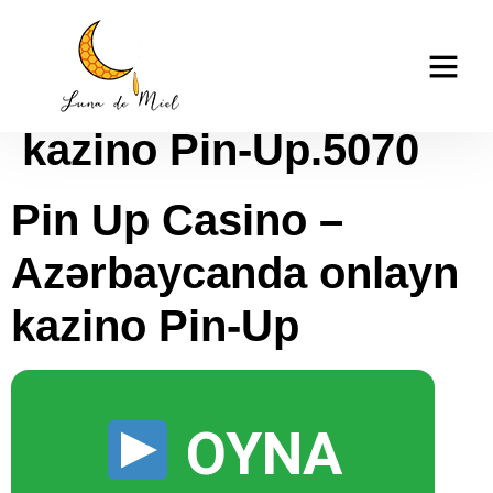
Pin Up Casino –
casino tk999
Azrbaycanda onlayn
kazino Pin-Up.5070
Pin Up Casino –
Azərbaycanda onlayn
kazino Pin-Up
OYNA