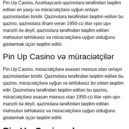
Pin Up Casino, Azərbaycanlı qazinolara tərəfindən təqdim
edilən ən yaxşı və müraciətçilərə uyğun onlayn
qazinolardan biridir. Qazinolara tərəfindən təqdim edilən bu
qazino, qazinolara ilham verən 1950-cü illər «pin up»
manzili ilə deyil, qazinolara tərəfindən təqdim edilən
məhsulun təhlükəsiz və müraciətçilərə uyğun olduğunu
göstərmək üçün təqdim edilir.
Pin Up Casino və müraciətçilər
Pin Up Casino, müraciətçilərə əsasən məxsus olan onlayn
qazinolardan biridir. Qazinolara tərəfindən təqdim edilən bu
qazino, müraciətçilərə uyğun və təhlükəsiz bir ortam təqdim
edir. Qazinolara tərəfindən təqdim edilən bu qazino,
müraciətçilərə əsasən məxsus olan 1950-cü illər «pin up»
manzili ilə deyil, qazinolara tərəfindən təqdim edilən
məhsulun təhlükəsiz və müraciətçilərə uyğun olduğunu
göstərmək üçün təqdim edilir.