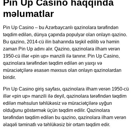
Pin Up Casino haqqında
məlumatlar
Pin Up Casino – bu Azərbaycanlı qazinolara tərəfindən
təqdim edilən, dünya çapında populyar olan onlayn qazino.
Bu qazino, 2014-cü ilin baharında təşkil edilib və həmin
zaman Pin Up adını alır. Qazino, qazinolara ilham verən
1950-cü illər «pin up» manzili ilə tanınır. Pin Up Casino,
qazinolara tərəfindən təqdim edilən ən yaxşı və
müraciətçilərə əsasən məxsus olan onlayn qazinolardan
biridir.
Pin Up Casino giriş sayfası, qazinolara ilham verən 1950-cü
illər «pin up» manzili ilə deyil, qazinolara tərəfindən təqdim
edilən məhsulun təhlükəsiz və müraciətçilərə uyğun
olduğunu göstərmək üçün təqdim edilir. Qazinolara
tərəfindən təqdim edilən bu qazino, qazinolara ilham verən
əlaqəli təminatlı və təhlükəsiz bir ortam təqdim edir.