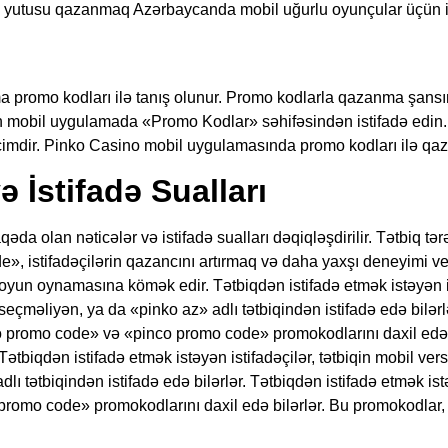
 yutusu qazanmaq Azərbaycanda mobil uğurlu oyunçular üçün i
promo kodları ilə tanış olunur. Promo kodlarla qazanma şansı
mobil uygulamada «Promo Kodlar» səhifəsindən istifadə edin.
imdir. Pinko Casino mobil uygulamasında promo kodları ilə qa
ə İstifadə Sualları
aqəda olan nəticələr və istifadə sualları dəqiqləşdirilir. Tətbiq 
 istifadəçilərin qazancını artırmaq və daha yaxşı deneyimi verir
i oyun oynamasına kömək edir. Tətbiqdən istifadə etmək istəyən ist
eçməliyən, ya da «pinko az» adlı tətbiqindən istifadə edə bilərlə
no promo code» və «pinco promo code» promokodlarını daxil edə bi
ətbiqdən istifadə etmək istəyən istifadəçilər, tətbiqin mobil ve
lı tətbiqindən istifadə edə bilərlər. Tətbiqdən istifadə etmək istə
romo code» promokodlarını daxil edə bilərlər. Bu promokodlar, i