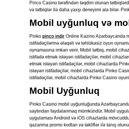
Pinco Casino tərəfindən təqdim olunan tətbiqlər
və tətbiqlər ilə daha yaxşı deneyimi ala bilər. P
Mobil uyğunluq və mobi
pinco indir
Pinko
Online Kazino Azərbaycanda mobi
istifadəçilərinə əlaqəli və təhlükəsiz oyun oynama
oynamasına imkan verir. Mobil tətbiq, mobil cihaz
istifadə etmək istəyən istifadəçilər, mobil cihazl
etmək istəyən istifadəçilər, mobil cihazlarda Pin
istəyən istifadəçilər, mobil cihazlarda Pinko Casi
istifadəçilər, mobil cihazlarda Pinko Casino oyunl
Mobil Uyğunluq
Pinko Casino mobil uyğunluğunda Azərbaycanda 
saytından faydalanmaq mümkündür. Mobil uygulam
uygulaması Android və iOS cihazlarda mövcuddur
qazanma promo kodları və təkliflər ilə tanış ol