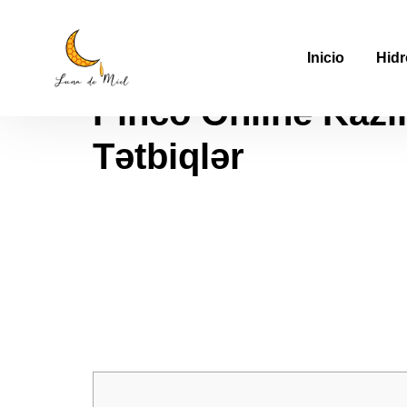
Pinco Azərbaycan 
Inicio
Hidr
Pinco Online Kazi
Tətbiqlər