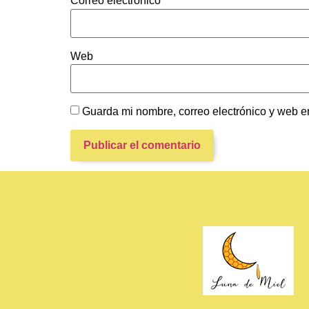
Correo electrónico
*
Web
Guarda mi nombre, correo electrónico y web e