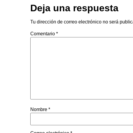
Deja una respuesta
Tu dirección de correo electrónico no será publi
Comentario
*
Nombre
*