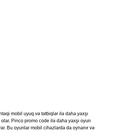
əqi mobil uyuq və tətbiqlər ilə daha yaxşı
 olar. Pinco promo code ilə daha yaxşı oyun
ar. Bu oyunlar mobil cihazlarda da oynanır və