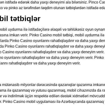
dən istifadə edərək daha yaxşı deneyimi ala bilərsiniz. Pinco 
inko və pinko az tərəfindən təqdim olunan tətbiqlərdən istifadə 
l tətbiqlər
l uydurma ilə istifadəçilərə əlaqəli və təhlükəsiz oyun oynama
sına imkan verir. Pinko Casino mobil tətbiqi, mobil uydurma ilə 
larda Pinko Casino oyunlarını rahatlıqlaşdırır və daha yaxşı de
arda Pinko Casino oyunlarını rahatlıqlaşdırır və daha yaxşı deney
ko Casino oyunlarını rahatlıqlaşdırır və daha yaxşı deneyim verir
no oyunlarını rahatlıqlaşdırır və daha yaxşı deneyim verir. Pink
arını rahatlıqlaşdırır və daha yaxşı deneyim verir.
mütənasib milyonlar dərəcəsində qazanıqlar qazanma imkanına
a ilə qazanmaq və yutusu qazanmaq, mobil cihazınızda da rahat
 və indirilmək üçün respektə edilən dəstək xidmətləri mövcud
unur. Pinko Casino mobil uygulaması ilə Azərbaycanda qazanmaq 