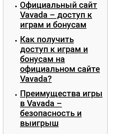
Официальный сайт
Vavada – доступ к
играм и бонусам
Как получить
доступ к играм и
бонусам на
официальном сайте
Vavada?
Преимущества игры
в Vavada –
безопасность и
выигрыш