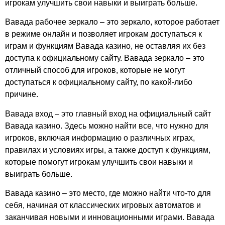
игрокам улучшить свои навыки и выиграть больше.
Вавада рабочее зеркало – это зеркало, которое работает
в режиме онлайн и позволяет игрокам доступаться к
играм и функциям Вавада казино, не оставляя их без
доступа к официальному сайту. Вавада зеркало – это
отличный способ для игроков, которые не могут
доступаться к официальному сайту, по какой-либо
причине.
Вавада вход – это главный вход на официальный сайт
Вавада казино. Здесь можно найти все, что нужно для
игроков, включая информацию о различных играх,
правилах и условиях игры, а также доступ к функциям,
которые помогут игрокам улучшить свои навыки и
выиграть больше.
Вавада казино – это место, где можно найти что-то для
себя, начиная от классических игровых автоматов и
заканчивая новыми и инновационными играми. Вавада