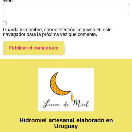
Web
Guarda mi nombre, correo electrónico y web en este
navegador para la próxima vez que comente.
Hidromiel artesanal elaborado en
Uruguay