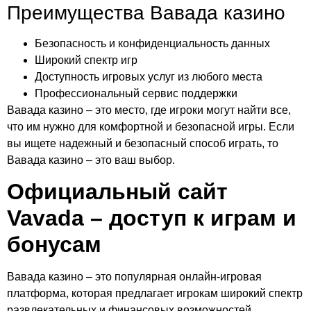
Преимущества Вавада казино
Безопасность и конфиденциальность данных
Широкий спектр игр
Доступность игровых услуг из любого места
Профессиональный сервис поддержки
Вавада казино – это место, где игроки могут найти все,
что им нужно для комфортной и безопасной игры. Если
вы ищете надежный и безопасный способ играть, то
Вавада казино – это ваш выбор.
Официальный сайт
Vavada – доступ к играм и
бонусам
Вавада казино – это популярная онлайн-игровая
платформа, которая предлагает игрокам широкий спектр
развлекательных и финансовых возможностей.