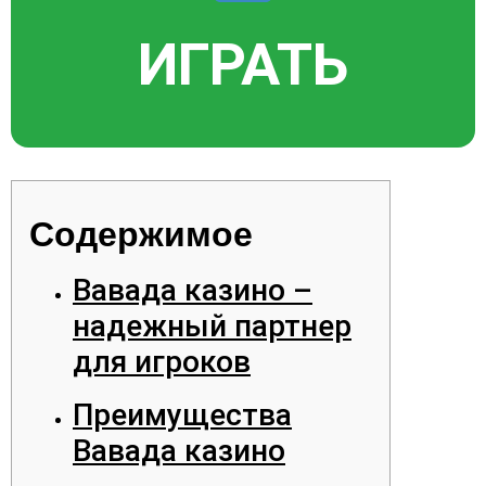
ИГРАТЬ
Содержимое
Вавада казино –
надежный партнер
для игроков
Преимущества
Вавада казино