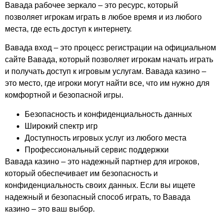
Вавада рабочее зеркало – это ресурс, который
позволяет игрокам играть в любое время и из любого
места, где есть доступ к интернету.
Вавада вход – это процесс регистрации на официальном
сайте Вавада, который позволяет игрокам начать играть
и получать доступ к игровым услугам. Вавада казино –
это место, где игроки могут найти все, что им нужно для
комфортной и безопасной игры.
Безопасность и конфиденциальность данных
Широкий спектр игр
Доступность игровых услуг из любого места
Профессиональный сервис поддержки
Вавада казино – это надежный партнер для игроков,
который обеспечивает им безопасность и
конфиденциальность своих данных. Если вы ищете
надежный и безопасный способ играть, то Вавада
казино – это ваш выбор.