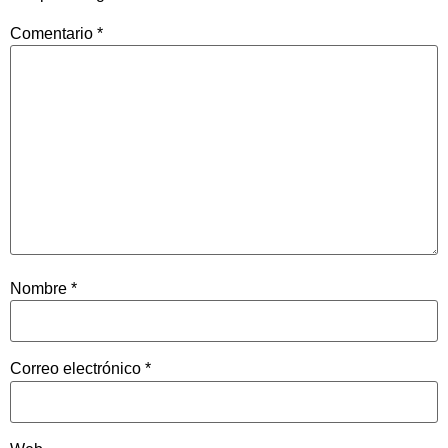
Comentario
*
Nombre
*
Correo electrónico
*