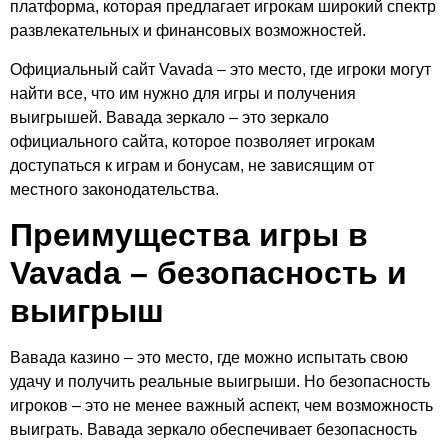
платформа, которая предлагает игрокам широкий спектр
развлекательных и финансовых возможностей.
Официальный сайт Vavada – это место, где игроки могут
найти все, что им нужно для игры и получения
выигрышей. Вавада зеркало – это зеркало
официального сайта, которое позволяет игрокам
доступаться к играм и бонусам, не зависящим от
местного законодательства.
Преимущества игры в
Vavada – безопасность и
выигрыш
Вавада казино – это место, где можно испытать свою
удачу и получить реальные выигрыши. Но безопасность
игроков – это не менее важный аспект, чем возможность
выиграть. Вавада зеркало обеспечивает безопасность