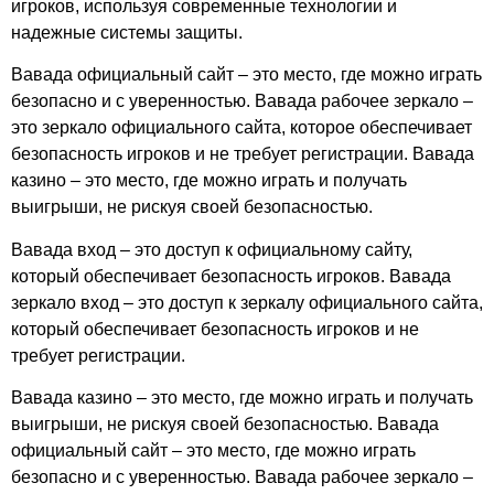
игроков, используя современные технологии и
надежные системы защиты.
Вавада официальный сайт – это место, где можно играть
безопасно и с уверенностью. Вавада рабочее зеркало –
это зеркало официального сайта, которое обеспечивает
безопасность игроков и не требует регистрации. Вавада
казино – это место, где можно играть и получать
выигрыши, не рискуя своей безопасностью.
Вавада вход – это доступ к официальному сайту,
который обеспечивает безопасность игроков. Вавада
зеркало вход – это доступ к зеркалу официального сайта,
который обеспечивает безопасность игроков и не
требует регистрации.
Вавада казино – это место, где можно играть и получать
выигрыши, не рискуя своей безопасностью. Вавада
официальный сайт – это место, где можно играть
безопасно и с уверенностью. Вавада рабочее зеркало –